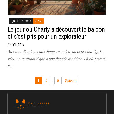
juillet 17, 2026
0
Le jour où Charly a découvert le balcon
et s’est pris pour un explorateur
Par
CHARLY
Au cœur d’un immeuble haussmannien, un petit chat tigré a
vécu un tournant digne d’une épopée maritime. Là où, jusque-
là,…
Pagination
1
2
…
5
Suivant
des
publications