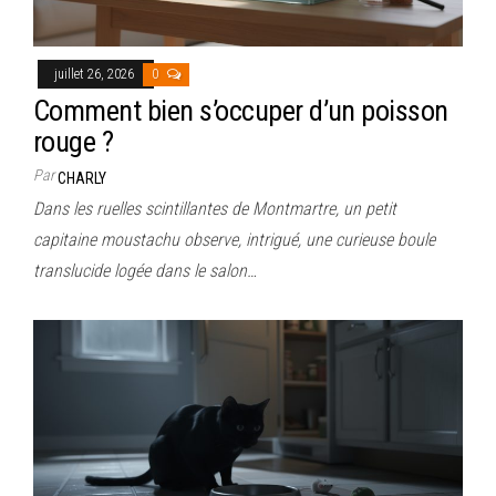
juillet 26, 2026
0
Comment bien s’occuper d’un poisson
rouge ?
Par
CHARLY
Dans les ruelles scintillantes de Montmartre, un petit
capitaine moustachu observe, intrigué, une curieuse boule
translucide logée dans le salon…