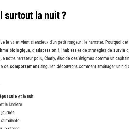
 surtout la nuit ?
 le va-et-vient silencieux d’un petit rongeur : le hamster. Pourquoi cet ad
thme biologique
, d’
adaptation
à l’
habitat
et de stratégies de
survie
c
que notre narrateur poilu, Charly, élucide ces énigmes comme un capitai
ble ce
comportement
singulier, découvrons comment aménager un nid d
?
épuscule
et la nuit.
et la lumière.
 journée.
stimulante.
r le stress.