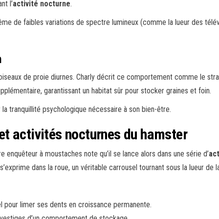
nt l’
activité nocturne
.
 de faibles variations de spectre lumineux (comme la lueur des télévi
n
es oiseaux de proie diurnes. Charly décrit ce comportement comme le str
upplémentaire, garantissant un habitat sûr pour stocker graines et foin.
 la tranquillité psychologique nécessaire à son bien-être.
t activités nocturnes du hamster
e enquêteur à moustaches note qu’il se lance alors dans une série d’
ac
’exprime dans la roue, un véritable carrousel tournant sous la lueur de la
el pour limer ses dents en croissance permanente.
, vestiges d’un comportement de stockage.