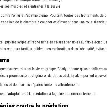
er ses muscles et s’entraîner à la
survie
.
contre l’ennui et l’apathie diurne. Pourtant, toutes ces frottements de 
 la cage loin de la chambre à coucher et d’investir dans une roue silencieu
: pupilles larges et rétine riche en cellules sensibles au faible éclat. C
bles capteurs tactiles, guident ses explorations dans l’obscurité, évitant
turne
que d’autres tolèrent la vie en groupe. Charly raconte qu’un conflit éclat
, la promiscuité peut générer du stress et du bruit, important à surveil
iples et des tunnels séparés limite les affrontements.
ent l’
adaptation
à la
prédation
a façonné ces comportements.
tégies contre la prédation