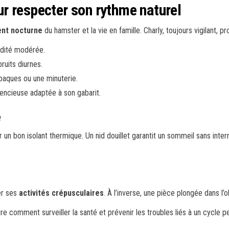
r respecter son rythme naturel
nt nocturne
du hamster et la vie en famille. Charly, toujours vigilant,
idité modérée.
ruits diurnes.
paques ou une minuterie.
encieuse adaptée à son gabarit.
e
nir un bon isolant thermique. Un nid douillet garantit un sommeil sans in
er ses
activités crépusculaires
. À l’inverse, une pièce plongée dans l’
re comment surveiller la santé et prévenir les troubles liés à un cycle p