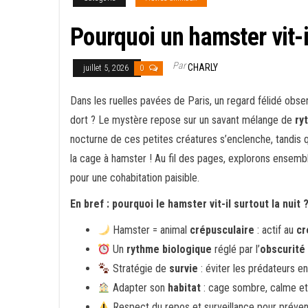
Pourquoi un hamster vit-il
Par
CHARLY
juillet 5, 2026
0
Dans les ruelles pavées de Paris, un regard félidé observe
dort ? Le mystère repose sur un savant mélange de
ry
nocturne de ces petites créatures s’enclenche, tandis 
la cage à hamster ! Au fil des pages, explorons ensem
pour une cohabitation paisible.
En bref : pourquoi le hamster vit-il surtout la nuit 
Hamster = animal
crépusculaire
: actif au
cr
Un
rythme biologique
réglé par l’
obscurité
Stratégie de
survie
: éviter les prédateurs en
Adapter son
habitat
: cage sombre, calme et 
Respect du repos et surveillance pour préveni