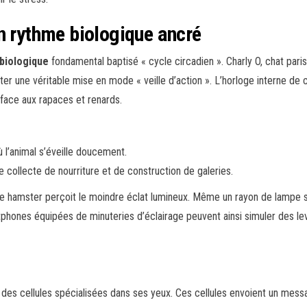
n rythme biologique ancré
biologique
fondamental baptisé « cycle circadien ». Charly O, chat pari
ster une véritable mise en mode « veille d’action ». L’horloge interne d
 face aux rapaces et renards.
ù l’animal s’éveille doucement.
e collecte de nourriture et de construction de galeries.
le hamster perçoit le moindre éclat lumineux. Même un rayon de lampe s
phones équipées de minuteries d’éclairage peuvent ainsi simuler des lev
des cellules spécialisées dans ses yeux. Ces cellules envoient un messa