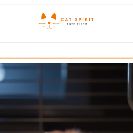
Esprit
de
chat