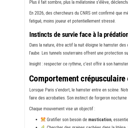
Plus il fait sombre, plus la mélatonine s’élève, déclencha
En 2026, des chercheurs du CNRS ont confirmé que même
fatigué, moins joueur et potentiellement stressé.
Instincts de survie face à la prédatio
Dans la nature, être actif la nuit éloigne le hamster d
l’aube. Les tunnels souterrains offrent une protection s
Insight : respecter ce rythme, c’est offrir à son hamster
Comportement crépusculaire e
Lorsque Paris s’endort, le hamster entre en scène. Notr
faire des acrobaties. Son instinct de forgeron nocturne s
Chaque mouvement vise un objectif :
Gratifier son besoin de
mastication
, essenti
Chercher des graines cachées dans la litière