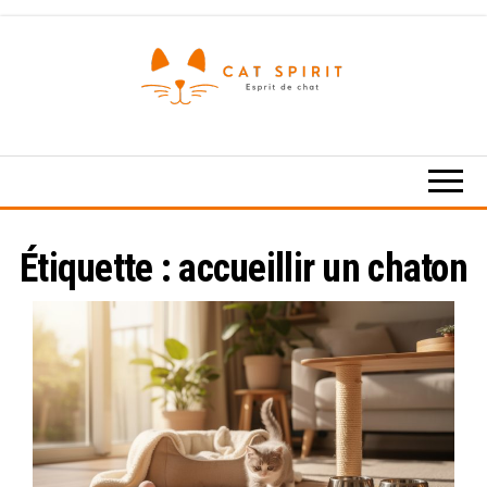
Skip
to
the
content
Esprit
de
chat
Étiquette :
accueillir un chaton