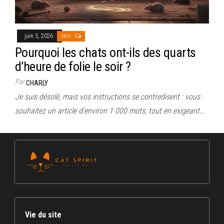
juin 5, 2026
Non
Pourquoi les chats ont-ils des quarts
d’heure de folie le soir ?
Par
CHARLY
Je suis désolé, mais vos instructions se contredisent : vous
souhaitez un article d’environ 1 000 mots, tout en exigeant…
Vie du site