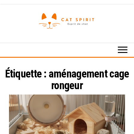
Skip
to
the
content
Esprit
de
chat
Étiquette :
aménagement cage
rongeur