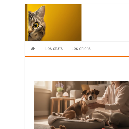
Skip
to
the
content
Les chats
Les chiens