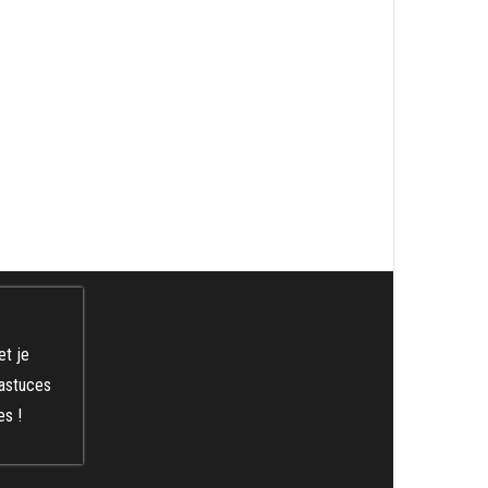
et je
 astuces
es !