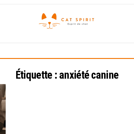
Esprit
de
chat
Étiquette :
anxiété canine