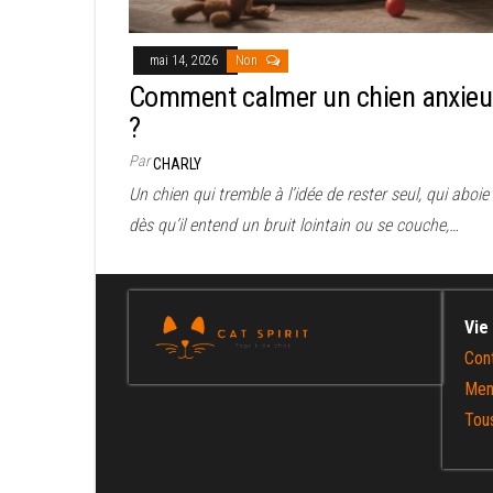
mai 14, 2026
Non
Comment calmer un chien anxieu
?
Par
CHARLY
Un chien qui tremble à l’idée de rester seul, qui aboie
dès qu’il entend un bruit lointain ou se couche,…
Vie
Con
Men
Tous