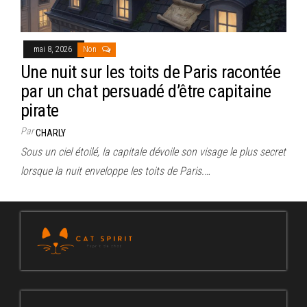
mai 8, 2026
Non
Une nuit sur les toits de Paris racontée
par un chat persuadé d’être capitaine
pirate
Par
CHARLY
Sous un ciel étoilé, la capitale dévoile son visage le plus secret
lorsque la nuit enveloppe les toits de Paris.…