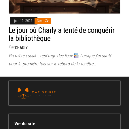
juin 19, 2026
Non
Le jour où Charly a tenté de conquérir
la bibliothèque
Par
CHARLY
Première escale : repérage des lieux
Lorsque j’ai sauté
pour la première fois sur le rebord de la fenêtre…
Vie du site