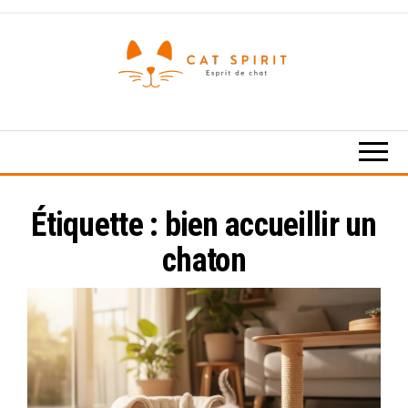
Skip
to
the
content
Esprit
de
chat
Étiquette :
bien accueillir un
chaton