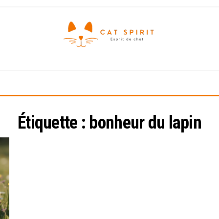
Esprit
de
chat
Étiquette :
bonheur du lapin