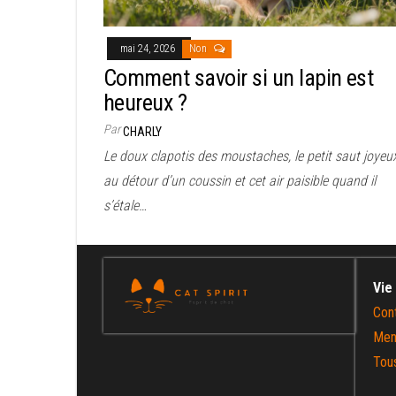
mai 24, 2026
Non
Comment savoir si un lapin est
heureux ?
Par
CHARLY
Le doux clapotis des moustaches, le petit saut joyeu
au détour d’un coussin et cet air paisible quand il
s’étale…
Vie
Con
Men
Tous