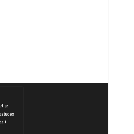
et je
 astuces
es !