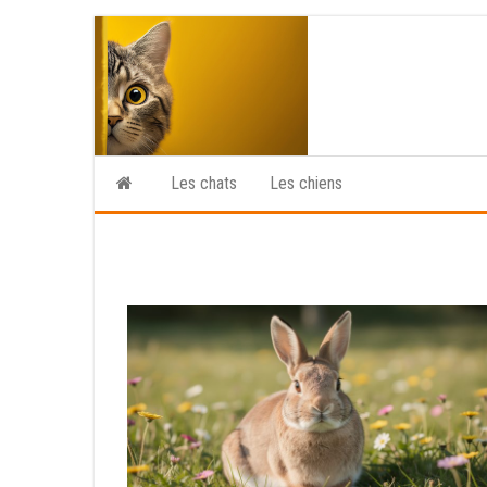
Skip
to
the
content
Les chats
Les chiens