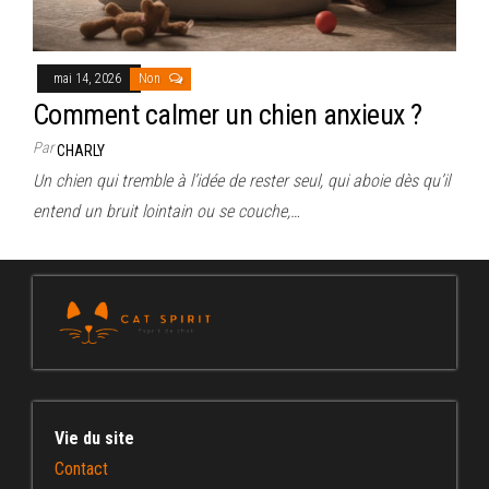
mai 14, 2026
Non
Comment calmer un chien anxieux ?
Par
CHARLY
Un chien qui tremble à l’idée de rester seul, qui aboie dès qu’il
entend un bruit lointain ou se couche,…
Vie du site
Contact