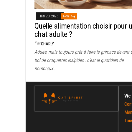
mai 20, 2026
Non
Quelle alimentation choisir pour 
chat adulte ?
Par
CHARLY
Adulte, mais toujours prêt à faire la grimace devant 
bol de croquettes insipides : c’est le quotidien de
nombreux…
Vie
Con
Men
Tous