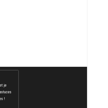
et je
 astuces
es !