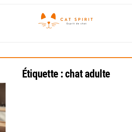
Esprit
de
chat
Étiquette :
chat adulte