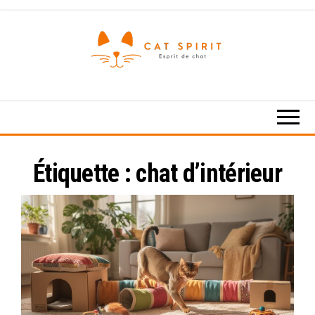
Skip
to
the
content
Esprit
de
chat
Étiquette :
chat d’intérieur