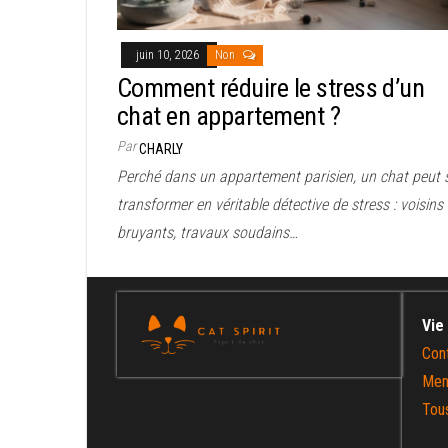
juin 10, 2026
Non
Comment réduire le stress d’un
chat en appartement ?
Par
CHARLY
Perché dans un appartement parisien, un chat peut 
transformer en véritable détective de stress : voisins
bruyants, travaux soudains…
Vie
Con
Men
Tous