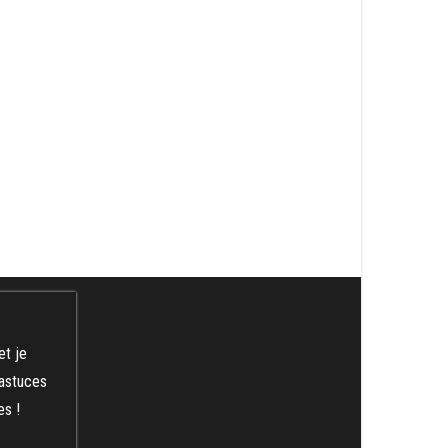
et je
 astuces
es !