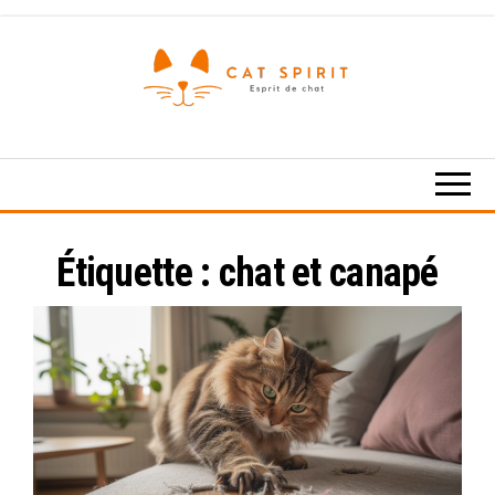
Skip
to
the
content
Esprit
de
chat
Étiquette :
chat et canapé