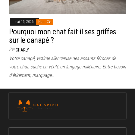
mai 15, 2026
Non
Pourquoi mon chat fait-il ses griffes
sur le canapé ?
Par
CHARLY
Votre canapé, victime silencieuse des assauts féroces de
votre chat, cache en vérité un langage millénaire. Entre besoin
d’étirement, marquage…