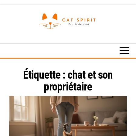
Skip
to
the
content
Esprit
de
chat
Étiquette :
chat et son
propriétaire