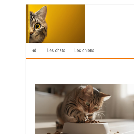
Skip
to
the
content
Les chats
Les chiens