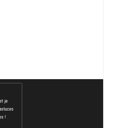
et je
 astuces
es !