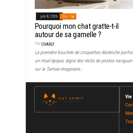
juin 8, 2026
Non
Pourquoi mon chat gratte-t-il
autour de sa gamelle ?
Par
CHARLY
La première bouchée de croquettes déclenche parfoi
un rituel épique, digne des récits de pirates naviguan
sur la Tamise imaginaire…
Vie
Con
Men
Tous