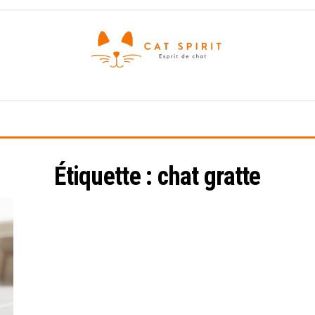
Esprit
de
chat
Étiquette :
chat gratte