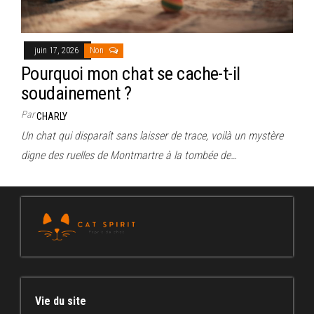
juin 17, 2026
Non
Pourquoi mon chat se cache-t-il
soudainement ?
Par
CHARLY
Un chat qui disparaît sans laisser de trace, voilà un mystère
digne des ruelles de Montmartre à la tombée de…
Vie du site