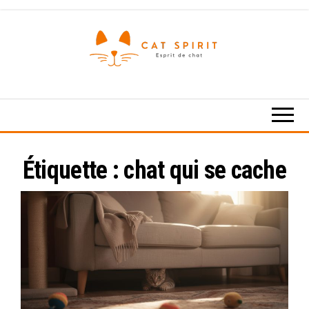
Skip
to
the
content
Esprit
de
chat
Étiquette :
chat qui se cache