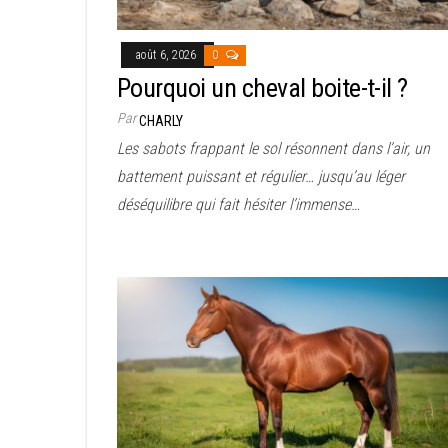
août 6, 2026
0
Pourquoi un cheval boite-t-il ?
Par
CHARLY
Les sabots frappant le sol résonnent dans l’air, un
battement puissant et régulier… jusqu’au léger
déséquilibre qui fait hésiter l’immense…