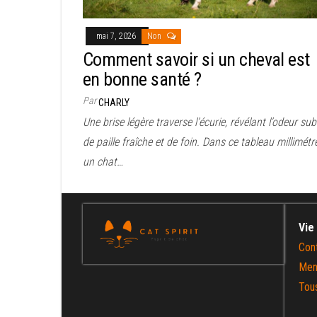
mai 7, 2026
Non
Comment savoir si un cheval est
en bonne santé ?
Par
CHARLY
Une brise légère traverse l’écurie, révélant l’odeur subt
de paille fraîche et de foin. Dans ce tableau millimétr
un chat…
Vie
Con
Men
Tous