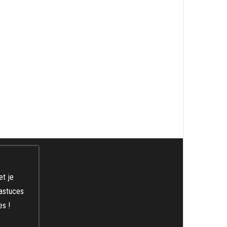
et je
 astuces
es !