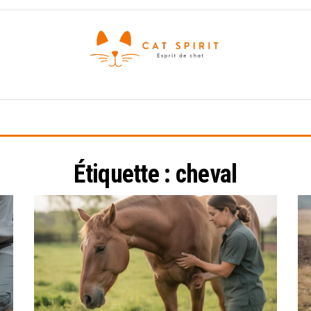
Esprit
de
chat
Étiquette :
cheval