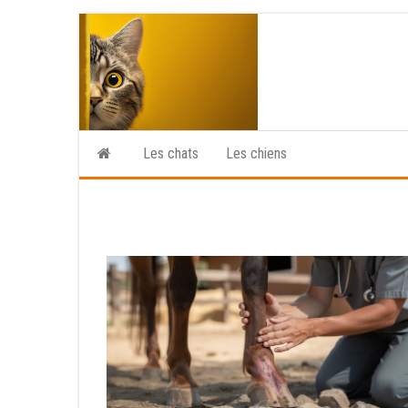
Skip
to
the
content
Les chats
Les chiens