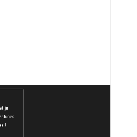
et je
 astuces
es !