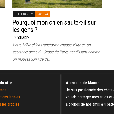
juin 18, 2026
Non
Pourquoi mon chien saute-t-il sur
les gens ?
Par
CHARLY
Votre fidèle chien transforme chaque visite en un
spectacle digne du Cirque de Paris, bondissant comme
un moussaillon ivre de…
 du site
A propos de Manon
tact
Je suis passionnée des chats 
tions légales
voulais partager mes trucs et
 les articles
à propos de nos amis à 4 patt