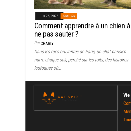
juin 25, 2026
Non
Comment apprendre à un chien à
ne pas sauter ?
Par
CHARLY
Dans les rues bruyantes de Paris, un chat parisien
narre chaque soir, perché sur les toits, des histoires
loufoques où…
Vie
Con
Men
Tous