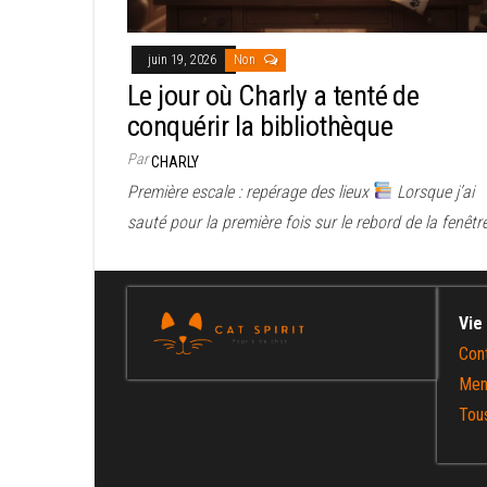
juin 19, 2026
Non
Le jour où Charly a tenté de
conquérir la bibliothèque
Par
CHARLY
Première escale : repérage des lieux
Lorsque j’ai
sauté pour la première fois sur le rebord de la fenêtr
Vie
Con
Men
Tous