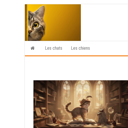
Skip
to
the
content
Les chats
Les chiens