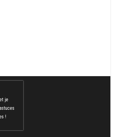
et je
 astuces
es !