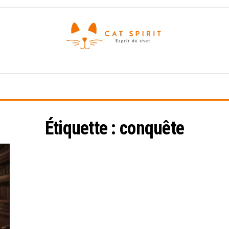
Esprit
de
chat
Étiquette :
conquête