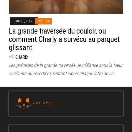
juin 26, 2026
Non
La grande traversée du couloir, ou
comment Charly a survécu au parquet
glissant
Par
CHARLY
Les prémices de la grande traversée Je m’élance sous la lueur
vacillante du réverbère, sentant vibrer chaque latte de ce…