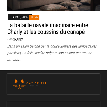
juillet 3, 2026
0
La bataille navale imaginaire entre
Charly et les coussins du canapé
Par
CHARLY
Dans un salon baigné par la douce lumière des lampadaires
parisiens, un félin insolite prépare son assaut contre une
armada…