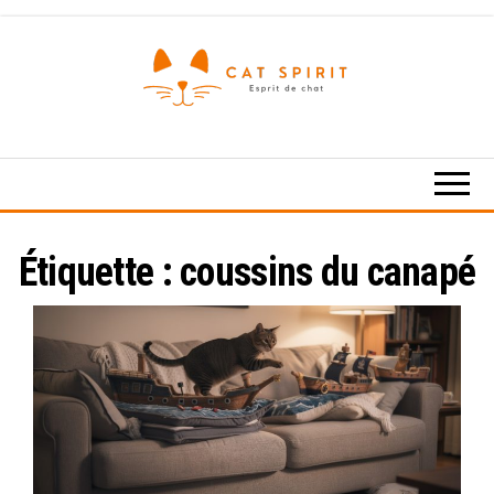
Skip
to
the
content
Esprit
de
chat
Étiquette :
coussins du canapé