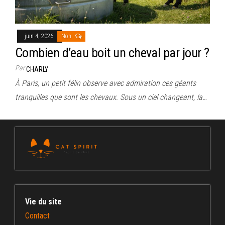
juin 4, 2026
Non
Combien d’eau boit un cheval par jour ?
Par
CHARLY
À Paris, un petit félin observe avec admiration ces géants
tranquilles que sont les chevaux. Sous un ciel changeant, la…
Vie du site
Contact