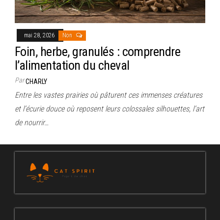
mai 28, 2026
Non
Foin, herbe, granulés : comprendre
l’alimentation du cheval
Par
CHARLY
Entre les vastes prairies où pâturent ces immenses créatures
et l’écurie douce où reposent leurs colossales silhouettes, l’art
de nourrir…