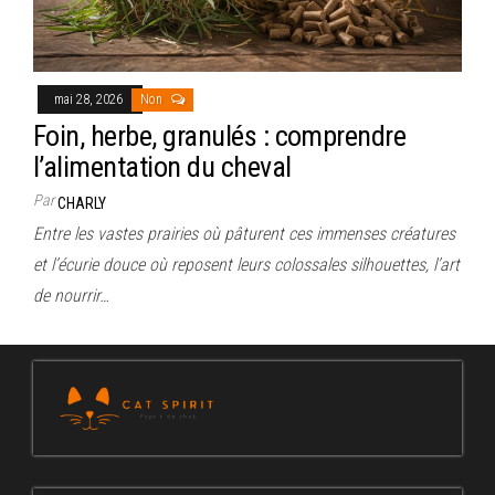
mai 28, 2026
Non
Foin, herbe, granulés : comprendre
l’alimentation du cheval
Par
CHARLY
Entre les vastes prairies où pâturent ces immenses créatures
et l’écurie douce où reposent leurs colossales silhouettes, l’art
de nourrir…