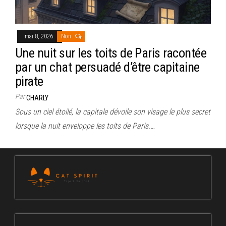
mai 8, 2026
Non
Une nuit sur les toits de Paris racontée
par un chat persuadé d’être capitaine
pirate
Par
CHARLY
Sous un ciel étoilé, la capitale dévoile son visage le plus secret
lorsque la nuit enveloppe les toits de Paris.…