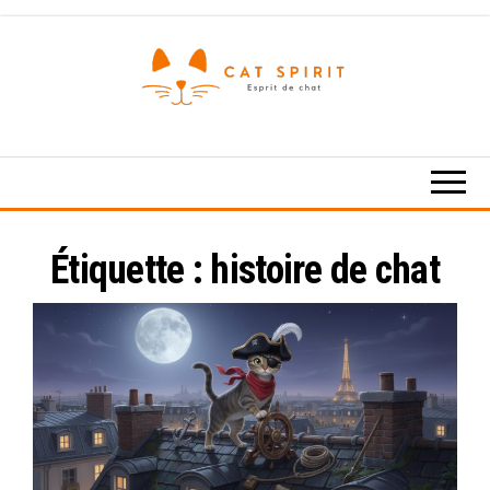
Skip
to
the
content
Esprit
de
chat
Étiquette :
histoire de chat