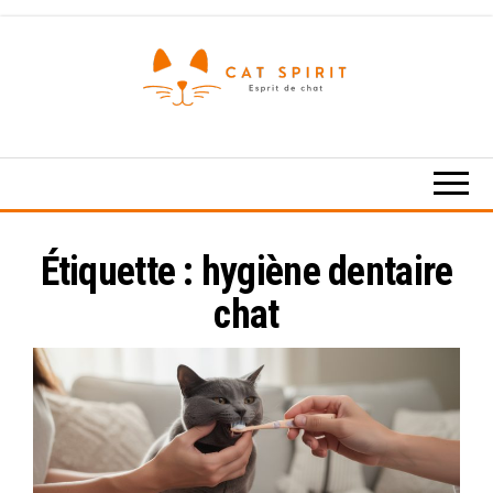
Skip
to
the
content
Esprit
de
chat
Étiquette :
hygiène dentaire
chat