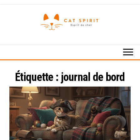
Skip
to
the
content
Esprit
de
chat
Étiquette :
journal de bord