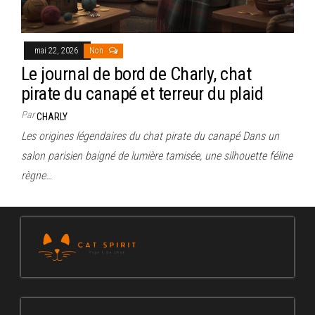
mai 22, 2026
Non
Le journal de bord de Charly, chat
pirate du canapé et terreur du plaid
Par
CHARLY
Les origines légendaires du chat pirate du canapé Dans un
salon parisien baigné de lumière tamisée, une silhouette féline
règne…