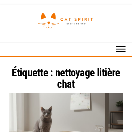
Skip
to
the
content
Esprit
de
chat
Étiquette :
nettoyage litière
chat