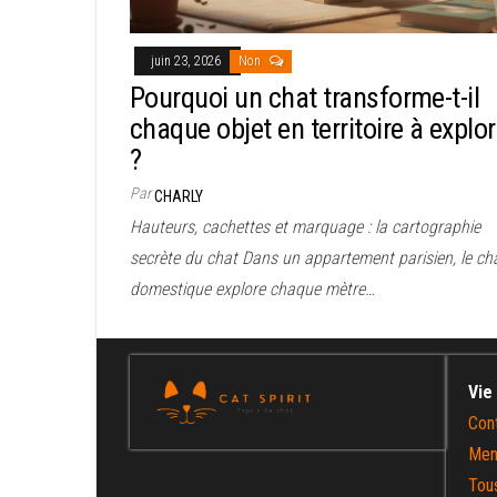
juin 23, 2026
Non
Pourquoi un chat transforme-t-il
chaque objet en territoire à explor
?
Par
CHARLY
Hauteurs, cachettes et marquage : la cartographie
secrète du chat Dans un appartement parisien, le ch
domestique explore chaque mètre…
Vie
Con
Men
Tous