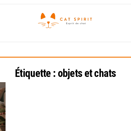
Esprit
de
chat
Étiquette :
objets et chats