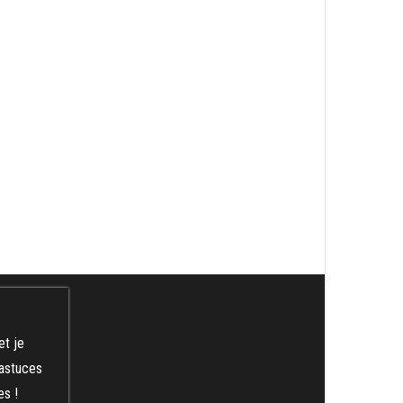
et je
 astuces
es !