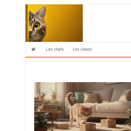
Skip
to
the
content
Les chats
Les chiens