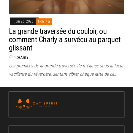
juin 26, 2026
Non
La grande traversée du couloir, ou
comment Charly a survécu au parquet
glissant
Par
CHARLY
Les prémices de la grande traversée Je m’élance sous la lueur
vacillante du réverbère, sentant vibrer chaque latte de ce…