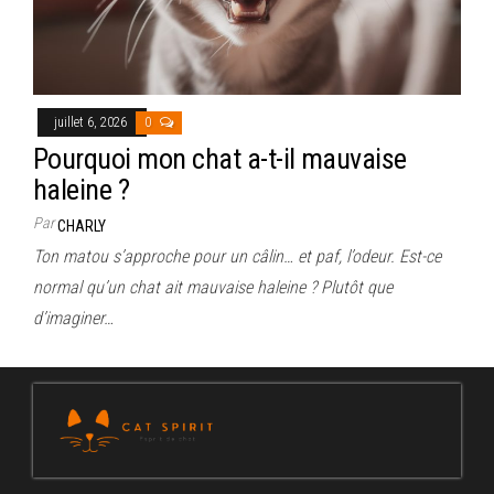
juillet 6, 2026
0
Pourquoi mon chat a-t-il mauvaise
haleine ?
Par
CHARLY
Ton matou s’approche pour un câlin… et paf, l’odeur. Est-ce
normal qu’un chat ait mauvaise haleine ? Plutôt que
d’imaginer…