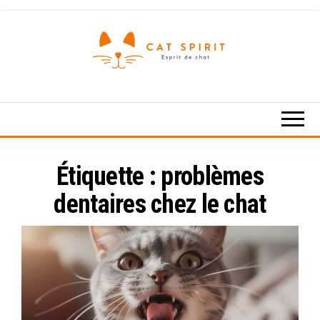
Skip
to
the
content
Esprit
de
chat
Étiquette :
problèmes
dentaires chez le chat