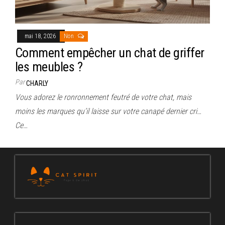
mai 18, 2026
Non
Comment empêcher un chat de griffer
les meubles ?
Par
CHARLY
Vous adorez le ronronnement feutré de votre chat, mais
moins les marques qu’il laisse sur votre canapé dernier cri…
Ce…