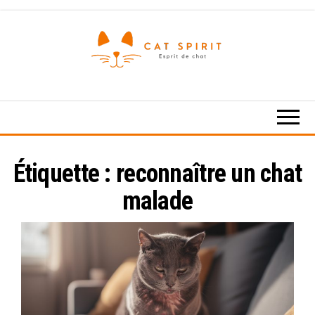
Skip
to
the
content
Esprit
de
chat
Étiquette :
reconnaître un chat
malade