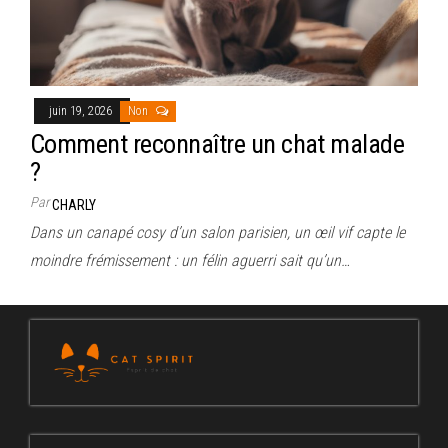
juin 19, 2026
Non
Comment reconnaître un chat malade
?
Par
CHARLY
Dans un canapé cosy d’un salon parisien, un œil vif capte le
moindre frémissement : un félin aguerri sait qu’un…