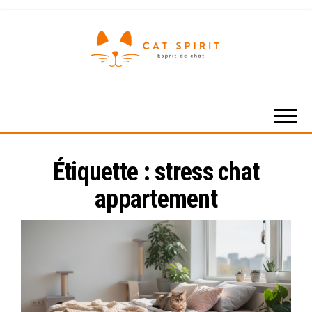
Skip
to
the
content
Esprit
de
chat
Étiquette :
stress chat
appartement