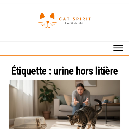
Skip
to
the
content
Esprit
de
chat
Étiquette :
urine hors litière