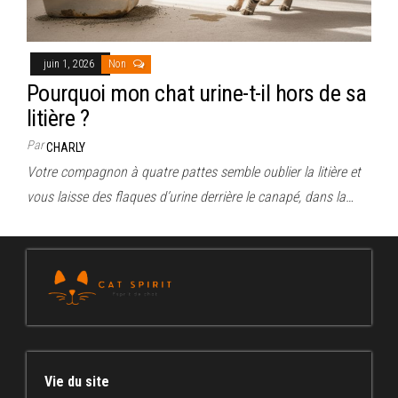
juin 1, 2026
Non
Pourquoi mon chat urine-t-il hors de sa
litière ?
Par
CHARLY
Votre compagnon à quatre pattes semble oublier la litière et
vous laisse des flaques d’urine derrière le canapé, dans la…
Vie du site