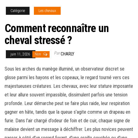
Catégorie
Les chevaux
Comment reconnaître un
cheval stressé ?
Par
CHARLY
juin 11, 2026
Non
Sous les arches du manège illuminé, un observateur discret se
glisse parmi les hayons et les copeaux, le regard tourné vers ces
majestueuses créatures. Les chevaux, avec leur stature imposante
et leur allure souvent impassible, dissimulent parfois une tension
profonde. Leur démarche peut se faire plus raide, leur respiration
gagner en hâte, tandis que la queue s’agite comme un drapeau en
furie. Dans l’air chargé d’odeur de foin et de cuir, chaque signe de
malaise devient un message à déchiffrer. Les plus novices peuvent
passer à côté d’un regard fuyant, d’une oreille couchée ou d’une