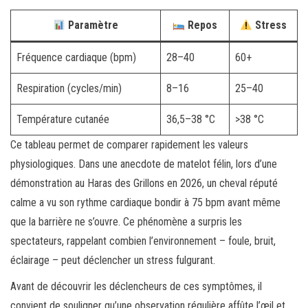
Paramètre
Repos
Stress
Fréquence cardiaque (bpm)
28–40
60+
Respiration (cycles/min)
8–16
25–40
Température cutanée
36,5–38 °C
>38 °C
Ce tableau permet de comparer rapidement les valeurs
physiologiques. Dans une anecdote de matelot félin, lors d’une
démonstration au Haras des Grillons en 2026, un cheval réputé
calme a vu son rythme cardiaque bondir à 75 bpm avant même
que la barrière ne s’ouvre. Ce phénomène a surpris les
spectateurs, rappelant combien l’environnement – foule, bruit,
éclairage – peut déclencher un stress fulgurant.
Avant de découvrir les déclencheurs de ces symptômes, il
convient de souligner qu’une observation régulière affûte l’œil et