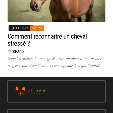
juin 11, 2026
Non
Comment reconnaître un cheval
stressé ?
Par
CHARLY
Sous les arches du manège illuminé, un observateur discret
se glisse parmi les hayons et les copeaux, le regard tourné…