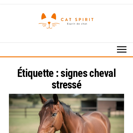
Skip
to
the
content
Esprit
de
chat
Étiquette :
signes cheval
stressé