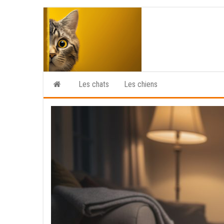
Skip
to
the
content
Les chats
Les chiens