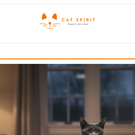
Esprit
de
chat