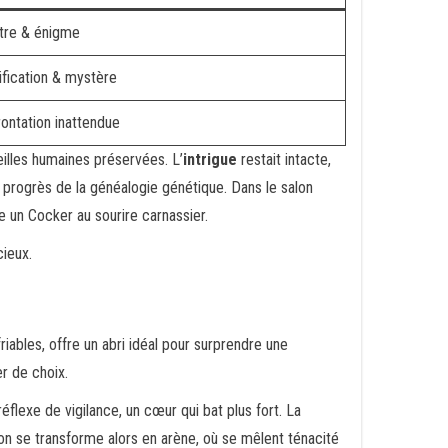
tre & énigme
ification & mystère
ontation inattendue
illes humaines préservées. L’
intrigue
restait intacte,
s progrès de la généalogie génétique. Dans le salon
me un Cocker au sourire carnassier.
cieux.
friables, offre un abri idéal pour surprendre une
er de choix.
lexe de vigilance, un cœur qui bat plus fort. La
alon se transforme alors en arène, où se mêlent ténacité