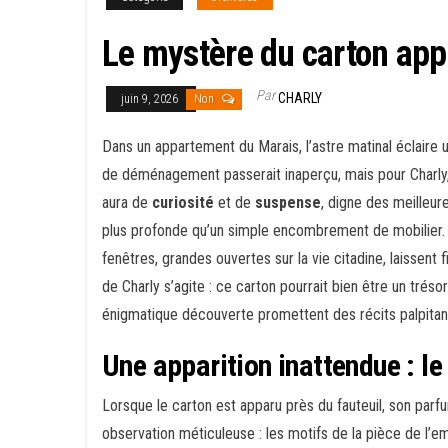
Le mystère du carton app
Par
CHARLY
juin 9, 2026
Non
Dans un appartement du Marais, l’astre matinal éclaire
de déménagement passerait inaperçu, mais pour Charly, e
aura de
curiosité
et de
suspense
, digne des meilleur
plus profonde qu’un simple encombrement de mobilier. 
fenêtres, grandes ouvertes sur la vie citadine, laissent f
de Charly s’agite : ce carton pourrait bien être un trés
énigmatique découverte promettent des récits palpitants
Une apparition inattendue : le 
Lorsque le carton est apparu près du fauteuil, son parf
observation méticuleuse : les motifs de la pièce de l’e