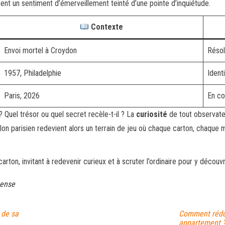
sent un sentiment d’émerveillement teinté d’une pointe d’inquiétude.
Contexte
Envoi mortel à Croydon
Résol
1957, Philadelphie
Ident
Paris, 2026
En co
 Quel trésor ou quel secret recèle-t-il ? La
curiosité
de tout observateur
 salon parisien redevient alors un terrain de jeu où chaque carton, chaq
ton, invitant à redevenir curieux et à scruter l’ordinaire pour y découvrir
ense
 de sa
Comment rédui
appartement 