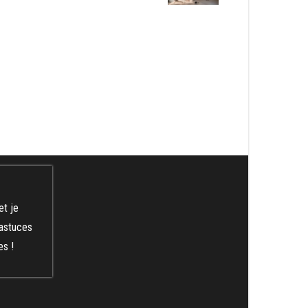
et je
 astuces
es !