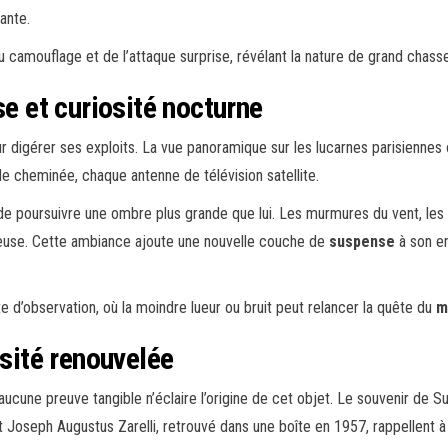
ante.
u camouflage et de l’attaque surprise, révélant la nature de grand chasse
se et curiosité nocturne
ur digérer ses exploits. La vue panoramique sur les lucarnes parisiennes 
 cheminée, chaque antenne de télévision satellite.
on de poursuivre une ombre plus grande que lui. Les murmures du vent, les 
euse. Cette ambiance ajoute une nouvelle couche de
suspense
à son en
te d’observation, où la moindre lueur ou bruit peut relancer la quête du
m
osité renouvelée
s, aucune preuve tangible n’éclaire l’origine de cet objet. Le souvenir de
it Joseph Augustus Zarelli, retrouvé dans une boîte en 1957, rappellent à