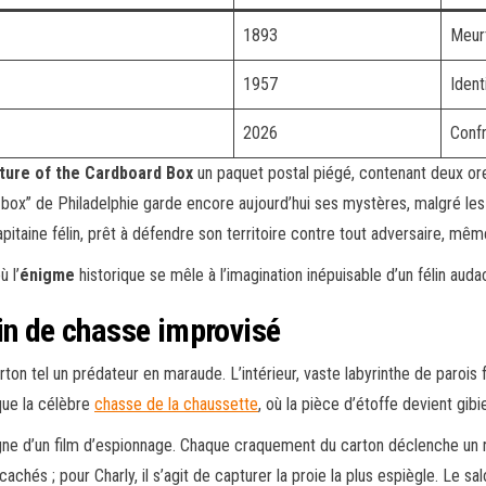
1893
Meur
1957
Ident
2026
Confr
ture of the Cardboard Box
un paquet postal piégé, contenant deux ore
e box” de Philadelphie garde encore aujourd’hui ses mystères, malgré le
capitaine félin, prêt à défendre son territoire contre tout adversaire, mê
 l’
énigme
historique se mêle à l’imagination inépuisable d’un félin auda
in de chasse improvisé
arton tel un prédateur en maraude. L’intérieur, vaste labyrinthe de parois 
que la célèbre
chasse de la chaussette
, où la pièce d’étoffe devient gibi
e d’un film d’espionnage. Chaque craquement du carton déclenche un réf
achés ; pour Charly, il s’agit de capturer la proie la plus espiègle. Le s