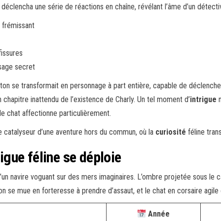
on déclencha une série de réactions en chaîne, révélant l’âme d’un détecti
 frémissant
fissures
sage secret
ton se transformait en personnage à part entière, capable de déclenche
un chapitre inattendu de l’existence de Charly. Un tel moment d’
intrigue
n
 le chat affectionne particulièrement.
e catalyseur d’une aventure hors du commun, où la
curiosité
féline tran
rigue féline se déploie
’un navire voguant sur des mers imaginaires. L’ombre projetée sous le ca
on se mue en forteresse à prendre d’assaut, et le chat en corsaire agile 
Année