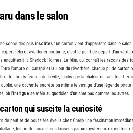
aru dans le salon
 une scène des plus
insolites
: un carton vient d’apparaître dans le salo
xpert félin et aventurier nocturne, c’est le point de départ d’un vérita
es enquêtes à la Sherlock Holmes. Le félin, qui connaît les recoins des 
Entre l’ombre du canapé et la lueur du réverbère, chaque pli de carton
iltrer les bruits feutrés de la ville, tandis que la chaleur du radiateur be
or oublié, une cachette secrète ou même le vestige d’une légende pirate q
, où l’
intrigue
se mêle au quotidien d’un chat pas comme les autres.
carton qui suscite la curiosité
um de neuf et de poussière éveilla chez Charly une fascination immédiat
mballage, les petites ouvertures laissées par un mystérieux expéditeur 