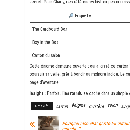
secret. Pour Charly, ces références historiques nourris
Enquête
The Cardboard Box
Boy in the Box
Carton du salon
Cette énigme demeure ouverte : qui a laissé ce carton ?
poursuit sa veille, prêt à bondir au moindre indice. Le
page d’aventure.
Insight :
Parfois, l’
inattendu
se cache dans un simple car
énigme
salon
carton
mystère
susp
Mots-clés
Pourquoi mon chat gratte-t-il autour
gamelle ?