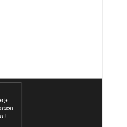
et je
 astuces
es !