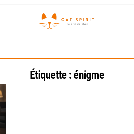
Esprit
de
chat
Étiquette :
énigme