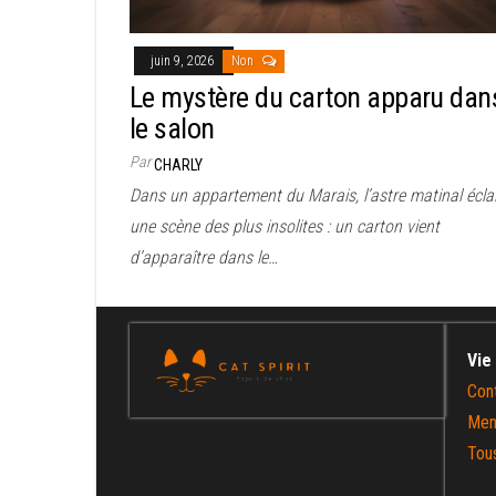
juin 9, 2026
Non
Le mystère du carton apparu dan
le salon
Par
CHARLY
Dans un appartement du Marais, l’astre matinal écla
une scène des plus insolites : un carton vient
d’apparaître dans le…
Vie
Con
Men
Tous