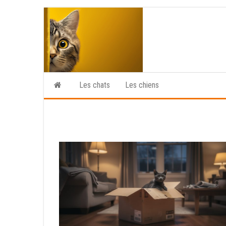
Skip
to
the
content
Les chats
Les chiens