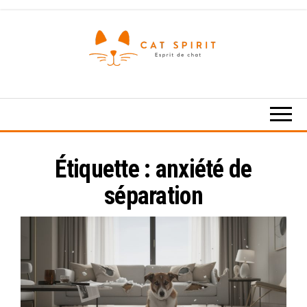
Skip
to
the
content
Esprit
de
chat
Étiquette :
anxiété de
séparation