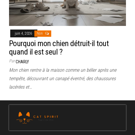
juin 4, 2026
Non
Pourquoi mon chien détruit-il tout
quand il est seul ?
Par
CHARLY
Mon chien rentre à la maison comme un bélier après une
tempête, découvrant un canapé éventré, des chaussures
lacérées et…