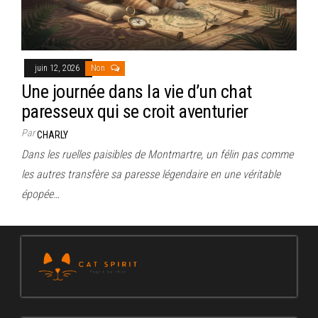
juin 12, 2026
Non
Une journée dans la vie d’un chat
paresseux qui se croit aventurier
Par
CHARLY
Dans les ruelles paisibles de Montmartre, un félin pas comme
les autres transfère sa paresse légendaire en une véritable
épopée…