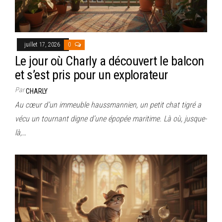
juillet 17, 2026
0
Le jour où Charly a découvert le balcon
et s’est pris pour un explorateur
Par
CHARLY
Au cœur d’un immeuble haussmannien, un petit chat tigré a
vécu un tournant digne d’une épopée maritime. Là où, jusque-
là,…