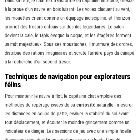
Dans sa tête, le chat est transformé en capitaine intrépide, dressé
à la proue d’un navire en bois luisant. Les voiles claquent au vent,
les mouettes crient comme un équipage indiscipliné, et l’horizon
promet des trésors enfouis sur des îles légendaires. Le salon
devient la cale, le tapis évoque la coque, et les étagères forment
un mât majestueux. Sous ses moustaches, il murmure des ordres,
distribue des rations imaginaires et scrute l’arrière-pays du canapé
à la recherche d’un second trésor.
Techniques de navigation pour explorateurs
félins
Pour maintenir le navire à flot, le capitaine chat emploie des
méthodes de repérage issues de sa
curiosité
naturelle : mesurer
les distances en coups de patte, évaluer la stabilité du sol avant
tout déplacement, et écouter le moindre grincement comme un
indicateur de danger. Les sessions de jeu avec une simple ficelle
deviennent des abordages spectaculaires, où le chat bondit,