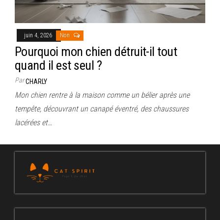
juin 4, 2026
Non
Pourquoi mon chien détruit-il tout
quand il est seul ?
Par
CHARLY
Mon chien rentre à la maison comme un bélier après une
tempête, découvrant un canapé éventré, des chaussures
lacérées et…