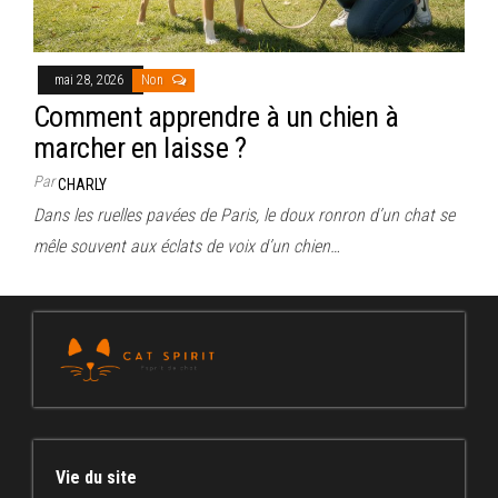
mai 28, 2026
Non
Comment apprendre à un chien à
marcher en laisse ?
Par
CHARLY
Dans les ruelles pavées de Paris, le doux ronron d’un chat se
mêle souvent aux éclats de voix d’un chien…
Vie du site