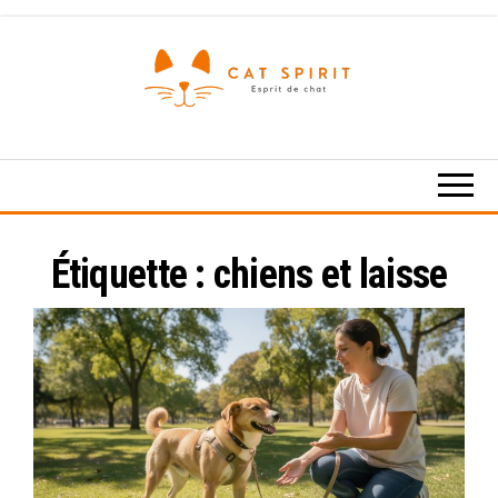
Skip
to
the
content
Esprit
de
chat
Étiquette :
chiens et laisse