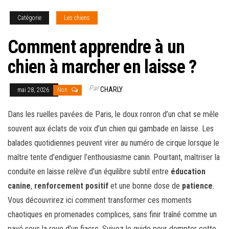
Catégorie
Les chiens
Comment apprendre à un
chien à marcher en laisse ?
Par
CHARLY
mai 28, 2026
Non
Dans les ruelles pavées de Paris, le doux ronron d’un chat se mêle
souvent aux éclats de voix d’un chien qui gambade en laisse. Les
balades quotidiennes peuvent virer au numéro de cirque lorsque le
maître tente d’endiguer l’enthousiasme canin. Pourtant, maîtriser la
conduite en laisse relève d’un équilibre subtil entre
éducation
canine
,
renforcement positif
et une bonne dose de
patience
.
Vous découvrirez ici comment transformer ces moments
chaotiques en promenades complices, sans finir traîné comme un
pavé sous la roue d’un fiacre. Suivez le guide pour dompter cette