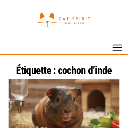
Skip
to
the
content
Esprit
de
chat
Étiquette :
cochon d’inde