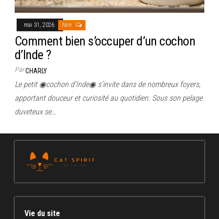
mai 31, 2026
Non
Comment bien s’occuper d’un cochon
d’Inde ?
Par
CHARLY
Le petit ◉cochon d’Inde◉ s’invite dans de nombreux foyers,
apportant douceur et curiosité au quotidien. Sous son pelage
duveteux se…
Vie du site