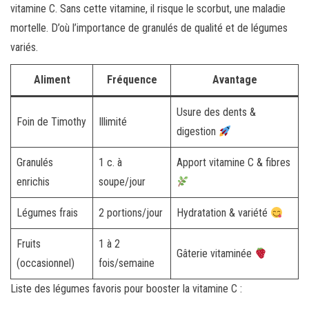
vitamine C. Sans cette vitamine, il risque le scorbut, une maladie
mortelle. D’où l’importance de granulés de qualité et de légumes
variés.
Aliment
Fréquence
Avantage
Usure des dents &
Foin de Timothy
Illimité
digestion
Granulés
1 c. à
Apport vitamine C & fibres
enrichis
soupe/jour
Légumes frais
2 portions/jour
Hydratation & variété
Fruits
1 à 2
Gâterie vitaminée
(occasionnel)
fois/semaine
Liste des légumes favoris pour booster la vitamine C :