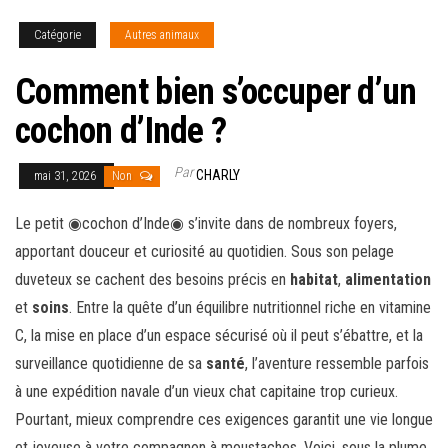
Catégorie
Autres animaux
Comment bien s’occuper d’un
cochon d’Inde ?
Par
CHARLY
mai 31, 2026
Non
Le petit ◉cochon d’Inde◉ s’invite dans de nombreux foyers,
apportant douceur et curiosité au quotidien. Sous son pelage
duveteux se cachent des besoins précis en
habitat
,
alimentation
et
soins
. Entre la quête d’un équilibre nutritionnel riche en vitamine
C, la mise en place d’un espace sécurisé où il peut s’ébattre, et la
surveillance quotidienne de sa
santé
, l’aventure ressemble parfois
à une expédition navale d’un vieux chat capitaine trop curieux.
Pourtant, mieux comprendre ces exigences garantit une vie longue
et joyeuse à votre compagnon à moustaches. Voici, sous la plume