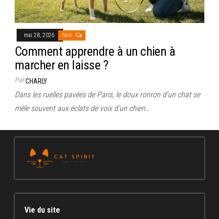
mai 28, 2026
Non
Comment apprendre à un chien à
marcher en laisse ?
Par
CHARLY
Dans les ruelles pavées de Paris, le doux ronron d’un chat se
mêle souvent aux éclats de voix d’un chien…
Vie du site